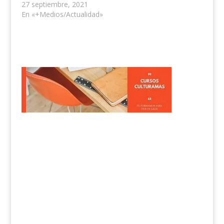
27 septiembre, 2021
En «+Medios/Actualidad»