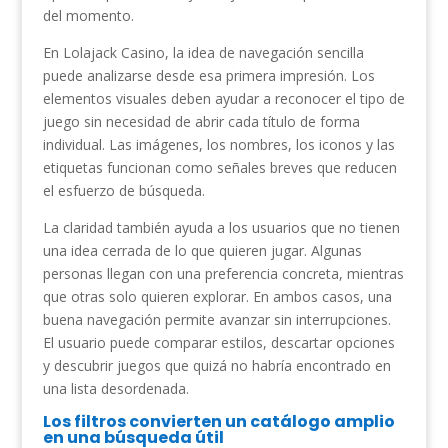
del momento.
En Lolajack Casino, la idea de navegación sencilla
puede analizarse desde esa primera impresión. Los
elementos visuales deben ayudar a reconocer el tipo de
juego sin necesidad de abrir cada título de forma
individual. Las imágenes, los nombres, los iconos y las
etiquetas funcionan como señales breves que reducen
el esfuerzo de búsqueda.
La claridad también ayuda a los usuarios que no tienen
una idea cerrada de lo que quieren jugar. Algunas
personas llegan con una preferencia concreta, mientras
que otras solo quieren explorar. En ambos casos, una
buena navegación permite avanzar sin interrupciones.
El usuario puede comparar estilos, descartar opciones
y descubrir juegos que quizá no habría encontrado en
una lista desordenada.
Los filtros convierten un catálogo amplio
en una búsqueda útil