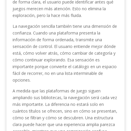
de forma clara, el usuario puede identificar antes qué
juegos merecen más atención. Esto no elimina la
exploración, pero la hace más fluida.
La navegación sencilla también tiene una dimensión de
confianza. Cuando una plataforma presenta la
información de forma ordenada, transmite una
sensación de control. El usuario entiende mejor dónde
está, cómo volver atrás, cómo cambiar de categoría y
cómo continuar explorando. Esa sensación es
importante porque convierte el catálogo en un espacio
fácil de recorrer, no en una lista interminable de
opciones.
A medida que las plataformas de juego siguen
ampliando sus bibliotecas, la navegación será cada vez
más importante. La diferencia no estará solo en
cuántos títulos se ofrecen, sino en cómo se presentan,
cómo se filtran y cómo se descubren. Una estructura
clara puede hacer que una experiencia amplia parezca