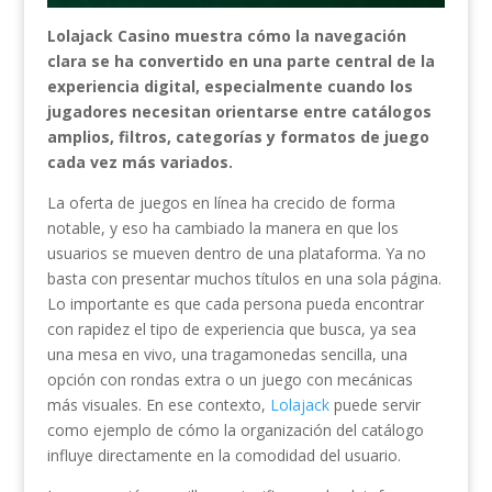
Lolajack Casino muestra cómo la navegación
clara se ha convertido en una parte central de la
experiencia digital, especialmente cuando los
jugadores necesitan orientarse entre catálogos
amplios, filtros, categorías y formatos de juego
cada vez más variados.
La oferta de juegos en línea ha crecido de forma
notable, y eso ha cambiado la manera en que los
usuarios se mueven dentro de una plataforma. Ya no
basta con presentar muchos títulos en una sola página.
Lo importante es que cada persona pueda encontrar
con rapidez el tipo de experiencia que busca, ya sea
una mesa en vivo, una tragamonedas sencilla, una
opción con rondas extra o un juego con mecánicas
más visuales. En ese contexto,
Lolajack
puede servir
como ejemplo de cómo la organización del catálogo
influye directamente en la comodidad del usuario.