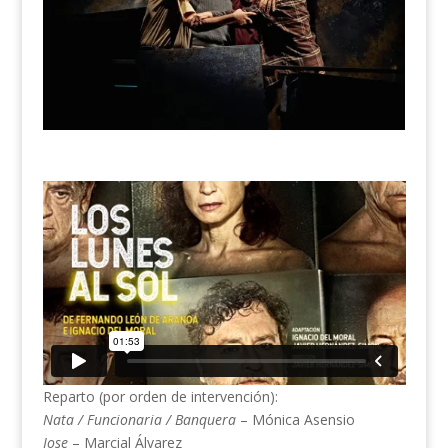
Reparto (por orden de intervención):
Nata / Funcionaria / Banquera
– Mónica Asensio
Jose
– Marcial Álvarez