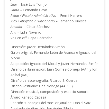
Lino
– José Luis Torrijo
Santa
– Fernando Cayo
Reina / Fiscal / Administrativo
– Fermi Herrero
Rico / Abogado / Funcionario
– Fernando Huesca
Amador
– César Sánchez
Ana
– Lidia Navarro
Voz en off: Pepa Pedroche
Dirección: Javier Hernández-Simón
Guion original: Fernando León de Aranoa e Ignacio del
Moral
Adaptación: Ignacio del Moral y Javier Hernández-Simón
Diseño de iluminación: Juan Gómez-Cornejo (AAI) y Ion
Aníbal (AAI)
Diseño de escenografía: Ricardo S. Cuerda
Diseño vestuario: Elda Noriega (AAPEE)
Dirección musical, composición y espacio sonoro:
Álvaro Renedo Cabeza
Canción “Consejos del mar” original de: Daniel Saiz
Ayudante de dirección: Jon Ander Ribote