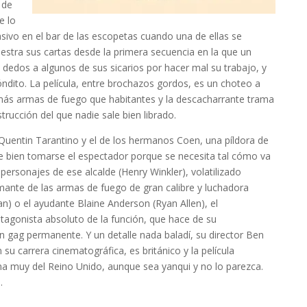
 de
e lo
sivo en el bar de las escopetas cuando una de ellas se
uestra sus cartas desde la primera secuencia en la que un
 dedos a algunos de sus sicarios por hacer mal su trabajo, y
dito. La película, entre brochazos gordos, es un choteo a
más armas de fuego que habitantes y la descacharrante trama
trucción del que nadie sale bien librado.
 Quentin Tarantino y el de los hermanos Coen, una píldora de
bien tomarse el espectador porque se necesita tal cómo va
personajes de ese alcalde (Henry Winkler), volatilizado
amante de las armas de fuego de gran calibre y luchadora
an) o el ayudante Blaine Anderson (Ryan Allen), el
agonista absoluto de la función, que hace de su
un gag permanente. Y un detalle nada baladí, su director Ben
 su carrera cinematográfica, es británico y la película
ma muy del Reino Unido, aunque sea yanqui y no lo parezca.
.