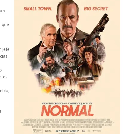
urre
e que
r jefe
cias.
o
otes
eblo,
e