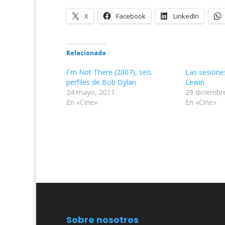
X
Facebook
LinkedIn
Relacionado
I´m Not There (2007), seis
Las sesione
perfiles de Bob Dylan
Lewin
24 mayo, 2011
29 diciembr
En «Cine»
En «Cine»
Sobre nosotros