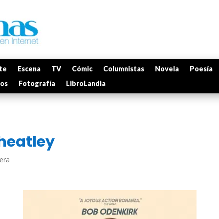
te
Escena
TV
Cómic
Columnistas
Novela
Poesía
mos
Fotografía
LibroLandia
heatley
lera