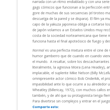
narrada con un ritmo endiablado y con una serie
gags cómicos que funcionan a la perfección entr
gore de muchas de sus secuencias (el tiroteo ma
descuelga de la pared y se dispara). El film ya m
capo de la yakuza japonesa obliga a cortarse los
de Japón volamos a un Estados Unidos muy recón
costa de la sociedad norteamericana que tiene 
funciona hasta el final apoteósico de fuego y des
Normal
es una perfecta mixtura entre el cine de
humor gamberro que de cuando en cuando viene 
el mundo. A resaltar, sobre los descacharrantes 
literalmente, la agresiva Moira (Lena Headey), 
implacable, el suplente Mike Nelson (Billy McLell
omnipresente actor cómico Bob Onderkik, el prot
impasibilidad ante lo que ocurre a su alrededor 
Wheatley (Billericay, 1972), con muchos callos en
también, y de ahí que su protagonista tenga fle
Para divertirse sin complejos y entrar en el juego
Comparte esto: