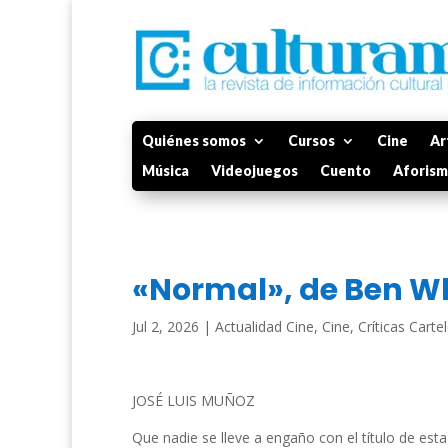
Quiénes somos
Cursos
Cine
Ar
Música
Videojuegos
Cuento
Aforis
«Normal», de Ben W
Jul 2, 2026
|
Actualidad Cine
,
Cine
,
Críticas Carte
JOSÉ LUIS MUÑOZ
Que nadie se lleve a engaño con el título de esta