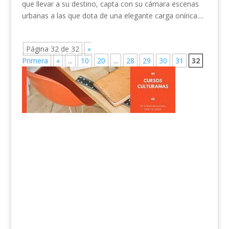
que llevar a su destino, capta con su cámara escenas
urbanas a las que dota de una elegante carga onírica....
Página 32 de 32
«
Primera
«
...
10
20
...
28
29
30
31
32