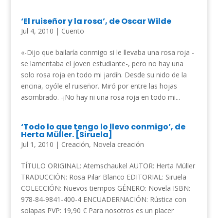
‘El ruiseñor y la rosa’, de Oscar Wilde
Jul 4, 2010
|
Cuento
«-Dijo que bailaría conmigo si le llevaba una rosa roja -
se lamentaba el joven estudiante-, pero no hay una
solo rosa roja en todo mi jardín. Desde su nido de la
encina, oyóle el ruiseñor. Miró por entre las hojas
asombrado. -¡No hay ni una rosa roja en todo mi...
‘Todo lo que tengo lo llevo conmigo’, de
Herta Müller. [Siruela]
Jul 1, 2010
|
Creación
,
Novela creación
TÍTULO ORIGINAL: Atemschaukel AUTOR: Herta Müller
TRADUCCIÓN: Rosa Pilar Blanco EDITORIAL: Siruela
COLECCIÓN: Nuevos tiempos GÉNERO: Novela ISBN:
978-84-9841-400-4 ENCUADERNACIÓN: Rústica con
solapas PVP: 19,90 € Para nosotros es un placer