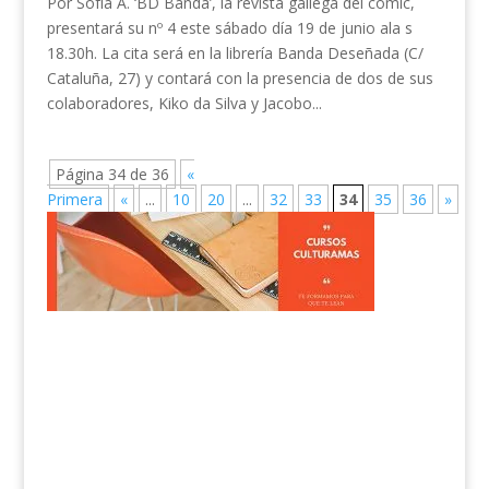
Por Sofía A. ‘BD Banda’, la revista gallega del cómic,
presentará su nº 4 este sábado día 19 de junio ala s
18.30h. La cita será en la librería Banda Deseñada (C/
Cataluña, 27) y contará con la presencia de dos de sus
colaboradores, Kiko da Silva y Jacobo...
Página 34 de 36
«
Primera
«
...
10
20
...
32
33
34
35
36
»