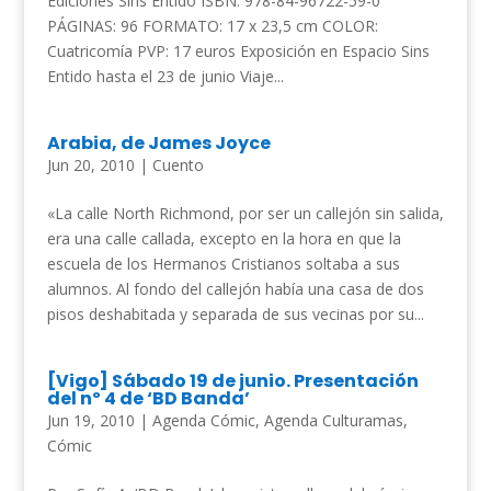
Ediciones Sins Entido ISBN: 978-84-96722-59-0
PÁGINAS: 96 FORMATO: 17 x 23,5 cm COLOR:
Cuatricomía PVP: 17 euros Exposición en Espacio Sins
Entido hasta el 23 de junio Viaje...
Arabia, de James Joyce
Jun 20, 2010
|
Cuento
«La calle North Richmond, por ser un callejón sin salida,
era una calle callada, excepto en la hora en que la
escuela de los Hermanos Cristianos soltaba a sus
alumnos. Al fondo del callejón había una casa de dos
pisos deshabitada y separada de sus vecinas por su...
[Vigo] Sábado 19 de junio. Presentación
del nº 4 de ‘BD Banda’
Jun 19, 2010
|
Agenda Cómic
,
Agenda Culturamas
,
Cómic