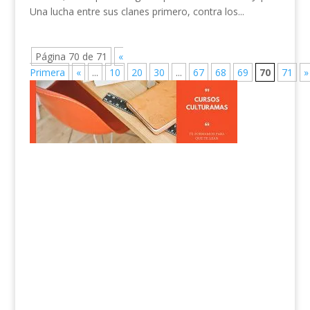
Una lucha entre sus clanes primero, contra los...
Página 70 de 71
«
Primera
«
...
10
20
30
...
67
68
69
70
71
»