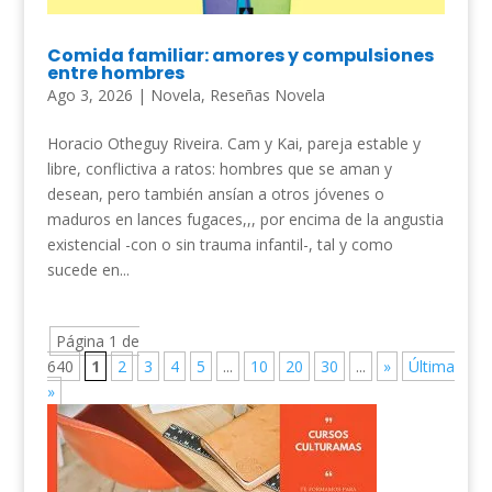
Comida familiar: amores y compulsiones
entre hombres
Ago 3, 2026
|
Novela
,
Reseñas Novela
Horacio Otheguy Riveira. Cam y Kai, pareja estable y
libre, conflictiva a ratos: hombres que se aman y
desean, pero también ansían a otros jóvenes o
maduros en lances fugaces,,, por encima de la angustia
existencial -con o sin trauma infantil-, tal y como
sucede en...
Página 1 de
640
1
2
3
4
5
...
10
20
30
...
»
Última
»