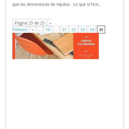
que las desventuras de Hipatia-. Lo que sí hice...
Página 25 de 25
«
Primera
«
...
10
...
21
22
23
24
25