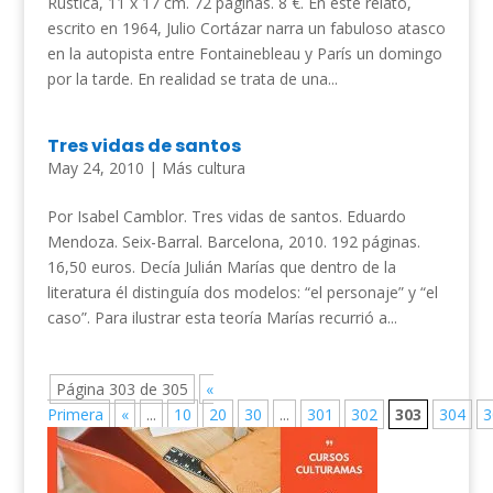
Rústica, 11 x 17 cm. 72 páginas. 8 €. En este relato,
escrito en 1964, Julio Cortázar narra un fabuloso atasco
en la autopista entre Fontainebleau y París un domingo
por la tarde. En realidad se trata de una...
Tres vidas de santos
May 24, 2010
|
Más cultura
Por Isabel Camblor. Tres vidas de santos. Eduardo
Mendoza. Seix-Barral. Barcelona, 2010. 192 páginas.
16,50 euros. Decía Julián Marías que dentro de la
literatura él distinguía dos modelos: “el personaje” y “el
caso”. Para ilustrar esta teoría Marías recurrió a...
Página 303 de 305
«
Primera
«
...
10
20
30
...
301
302
303
304
3