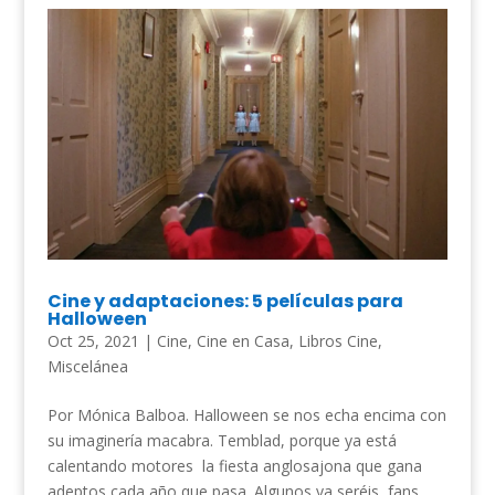
Cine y adaptaciones: 5 películas para
Halloween
Oct 25, 2021
|
Cine
,
Cine en Casa
,
Libros Cine
,
Miscelánea
Por Mónica Balboa. Halloween se nos echa encima con
su imaginería macabra. Temblad, porque ya está
calentando motores la fiesta anglosajona que gana
adeptos cada año que pasa. Algunos ya seréis fans