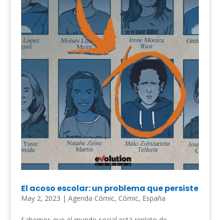
El acoso escolar: un problema que persiste
May 2, 2023
|
Agenda Cómic
,
Cómic
,
España
Sabemos que el mundo social está repleto de