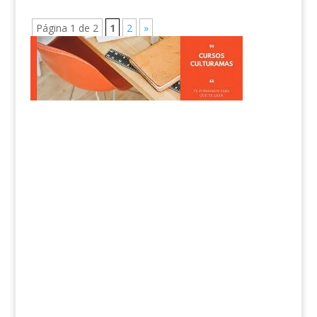
Página 1 de 2
1
2
»