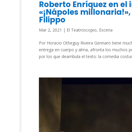
Roberto Enríquez en el
«¡Nápoles millonaria!»
Filippo
Mar 2, 2021
|
El Teatroscopio
,
Escena
Por Horacio Otheguy Riveira Gennaro tiene much
entrega en cuerpo y alma, afronta los muchos pel
por los que deambula el texto: la comedia costumb