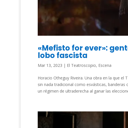
«Mefisto for ever»: gent
lobo fascista
Mar 13, 2023
|
El Teatroscopio
,
Escena
Horacio Otheguy Riveira. Una obra en la que el 
sin nada tradicional como esvásticas, banderas o
un régimen de ultraderecha al ganar las eleccione