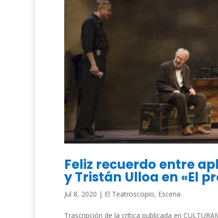
Feliz recuerdo entre a
y Tristán Ulloa en «El p
Jul 8, 2020
|
El Teatroscopio
,
Escena
Trascripción de la crítica publicada en CULTURAM