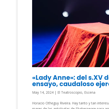
«Lady Anne»: del s.XV d
ensayo, caudaloso ejerc
May 14, 2024
|
El Teatroscopio
,
Escena
Horacio Otheguy Riveira. Hay tanto y tan intere
mares de las antologías de Shakespeare para arri