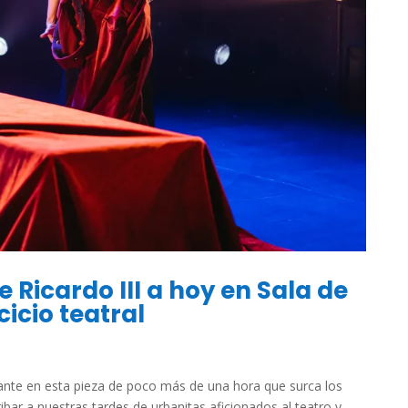
e Ricardo III a hoy en Sala de
icio teatral
sante en esta pieza de poco más de una hora que surca los
bar a nuestras tardes de urbanitas aficionados al teatro y