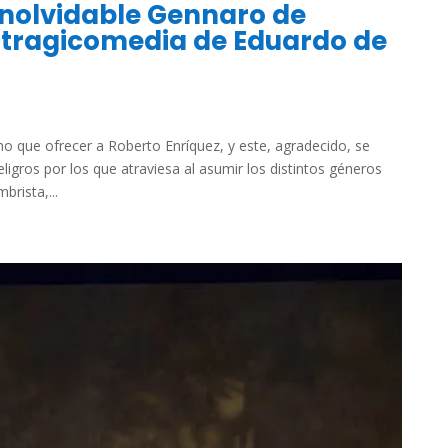
 inolvidable Gennaro de
, tragicomedia de Eduardo de
o que ofrecer a Roberto Enríquez, y este, agradecido, se
igros por los que atraviesa al asumir los distintos géneros
rista,...