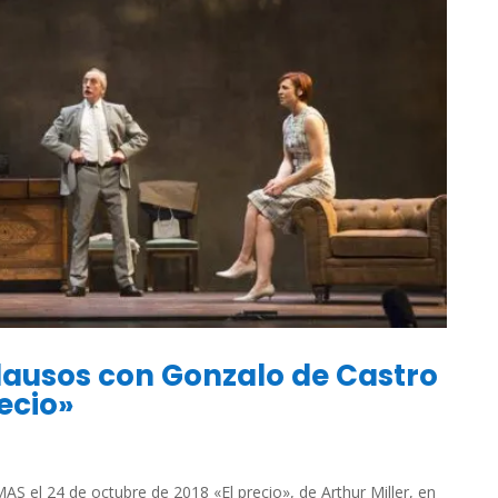
plausos con Gonzalo de Castro
recio»
AS el 24 de octubre de 2018 «El precio», de Arthur Miller, en