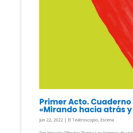
Primer Acto. Cuaderno d
«Mirando hacia atrás y
Jun 22, 2022
|
El Teatroscopio
,
Escena
Por Horacio Otheguy Riveira Los tiempos de vivi