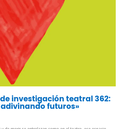
e investigación teatral 362:
 adivinando futuros»
r y de morir se entrelazan como en el teatro, ese espacio