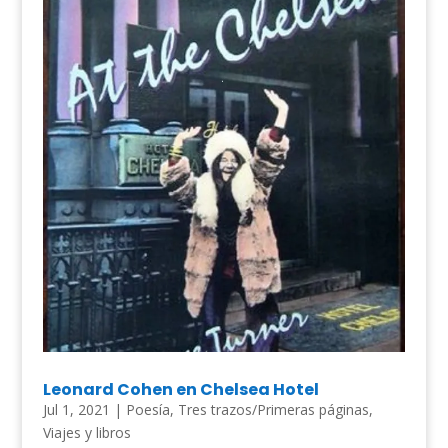
Leonard Cohen en Chelsea Hotel
Jul 1, 2021
|
Poesía
,
Tres trazos/Primeras páginas
,
Viajes y libros