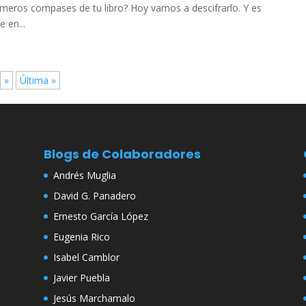
rimeros compases de tu libro? Hoy vamos a descifrarlo. Y es
 en...
»
Última »
Blogs de Colaboradores
Andrés Muglia
David G. Panadero
Ernesto García López
Eugenia Rico
Isabel Camblor
Javier Puebla
Jesús Marchamalo