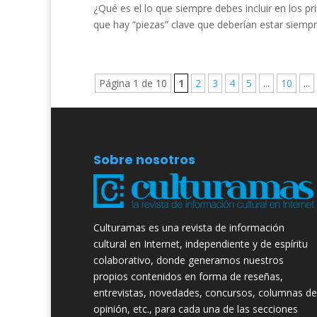
¿Qué es el lo que siempre debes incluir en los p
que hay “piezas” clave que deberían estar siempre
Página 1 de 10
1
2
3
4
5
...
10
...
Sobre nosotros
Culturamas es una revista de información
cultural en Internet, independiente y de espíritu
colaborativo, donde generamos nuestros
propios contenidos en forma de reseñas,
entrevistas, novedades, concursos, columnas de
opinión, etc., para cada una de las secciones