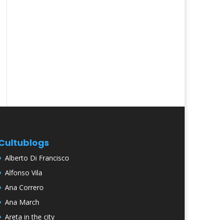
Cultublogs
Alberto Di Francisco
Alfonso Vila
Ana Correro
Ana March
Areta in the city