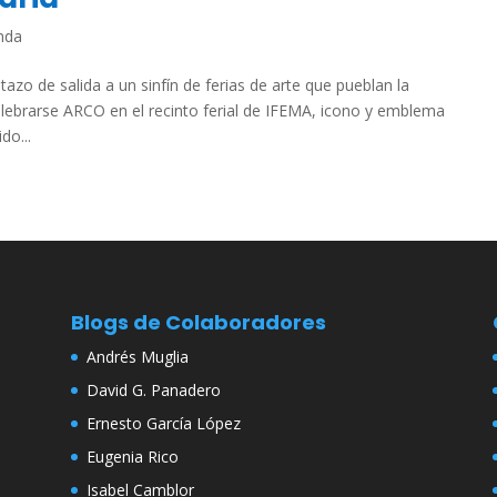
nda
zo de salida a un sinfín de ferias de arte que pueblan la
lebrarse ARCO en el recinto ferial de IFEMA, icono y emblema
do...
Blogs de Colaboradores
Andrés Muglia
David G. Panadero
Ernesto García López
Eugenia Rico
Isabel Camblor