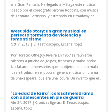
a la Gran Pantalla. Ha llegado a Málaga este musical
ideado por el coreógrafo Jerome Robbins, con música
de Leonard Bernstein, y estrenado en Broadway en...
West Side Story: un gran musical en
perfecta tormenta de violencia y
romanticismo
Oct 7, 2018
|
El Teatroscopio
,
Escena
,
top2
Por Horacio Otheguy Riveira En 1957 se reunieron
talentos a prueba de golpes, fracasos y malas ondas.
No faltaron empresarios que les dijeron que era mala
idea introducir en el popular género musical un drama
de Shakespeare, que era una locura. Un invento que el...
"La edad de la ira": colosal melodrama
con adolescentes en pie de guerra
Abr 24, 2017
|
Crónicas ligeras
,
El Teatroscopio
,
Escena
,
top2