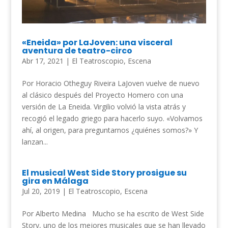
«Eneida» por LaJoven: una visceral
aventura de teatro-circo
Abr 17, 2021
|
El Teatroscopio
,
Escena
Por Horacio Otheguy Riveira LaJoven vuelve de nuevo
al clásico después del Proyecto Homero con una
versión de La Eneida. Virgilio volvió la vista atrás y
recogió el legado griego para hacerlo suyo. «Volvamos
ahí, al origen, para preguntarnos ¿quiénes somos?» Y
lanzan...
El musical West Side Story prosigue su
gira en Málaga
Jul 20, 2019
|
El Teatroscopio
,
Escena
Por Alberto Medina Mucho se ha escrito de West Side
Story, uno de los mejores musicales que se han llevado