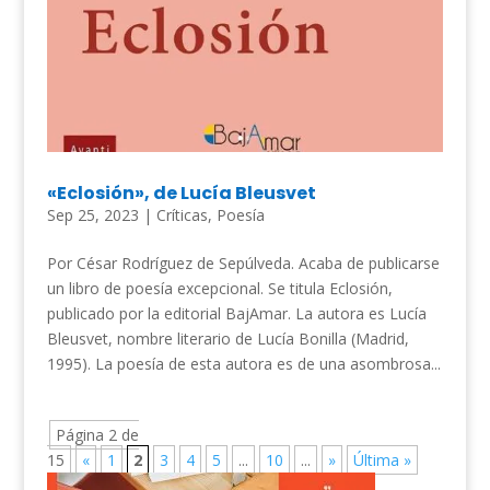
«Eclosión», de Lucía Bleusvet
Sep 25, 2023
|
Críticas
,
Poesía
Por César Rodríguez de Sepúlveda. Acaba de publicarse
un libro de poesía excepcional. Se titula Eclosión,
publicado por la editorial BajAmar. La autora es Lucía
Bleusvet, nombre literario de Lucía Bonilla (Madrid,
1995). La poesía de esta autora es de una asombrosa...
Página 2 de
15
«
1
2
3
4
5
...
10
...
»
Última »