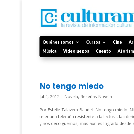
Quiénes somos
Cursos
Cine
Ar
Música
Videojuegos
Cuento
Aforis
No tengo miedo
Jul 4, 2012
|
Novela
,
Reseñas Novela
Por Estelle Talavera Baudet. No tengo miedo. N
tejer una teleraña resistente a la lectura, la int
y nos decolguemos, más aún es lograrlo desde el