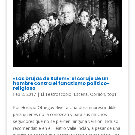
«Las brujas de Salem»: el coraje de un
hombre contra el fanatismo político-
religioso
Feb 2, 2017
|
El Teatroscopio
,
Escena
,
Opinión
,
top1
Por Horacio Otheguy Riveira Una obra imprescindible
para quienes no la conozcan y para sus muchos
seguidores que no se pierden ninguna versión. Incluso
recomendable en el Teatro Valle Inclán, a pesar de una