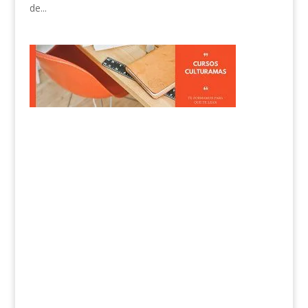
de...