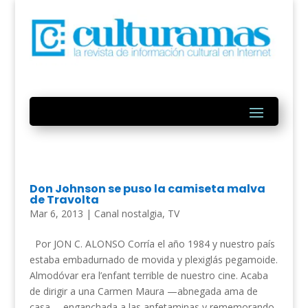
Don Johnson se puso la camiseta malva
de Travolta
Mar 6, 2013
|
Canal nostalgia
,
TV
Por JON C. ALONSO Corría el año 1984 y nuestro país
estaba embadurnado de movida y plexiglás pegamoide.
Almodóvar era l’enfant terrible de nuestro cine. Acaba
de dirigir a una Carmen Maura —abnegada ama de
casa— enganchada a las anfetaminas y rememorando