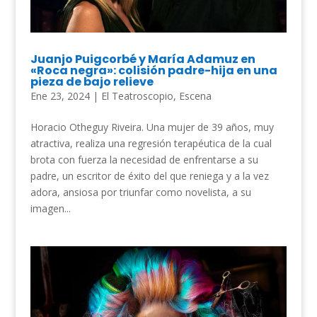
Juanjo Puigcorbé y María Adamuz en
«Roca negra»: colisión padre-hija en una
pieza de bajo relieve
Ene 23, 2024
|
El Teatroscopio
,
Escena
Horacio Otheguy Riveira. Una mujer de 39 años, muy
atractiva, realiza una regresión terapéutica de la cual
brota con fuerza la necesidad de enfrentarse a su
padre, un escritor de éxito del que reniega y a la vez
adora, ansiosa por triunfar como novelista, a su
imagen...