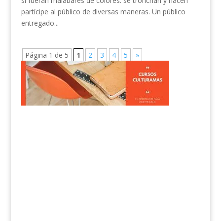
si fueran malabares de colores: se tronchan y hacen
partícipe al público de diversas maneras. Un público
entregado...
Página 1 de 5
1
2
3
4
5
»