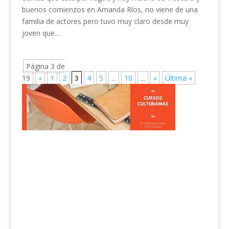
buenos comienzos en Amanda Ríos, no viene de una
familia de actores pero tuvo muy claro desde muy
joven que...
Página 3 de
19
«
1
2
3
4
5
...
10
...
»
Última »