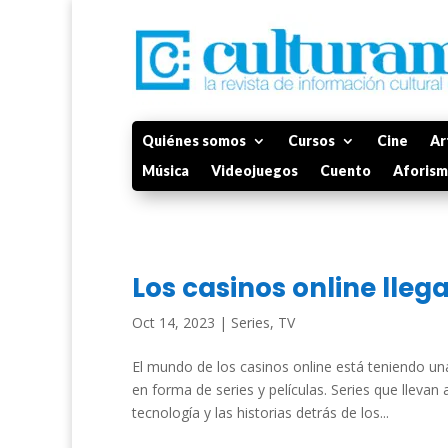
Quiénes somos
Cursos
Cine
Ar
Música
Videojuegos
Cuento
Aforis
Los casinos online llega
Oct 14, 2023
|
Series
,
TV
El mundo de los casinos online está teniendo una
en forma de series y películas. Series que llevan 
tecnología y las historias detrás de los...