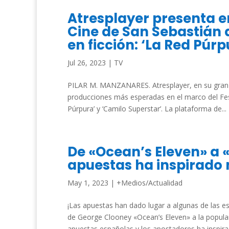
Atresplayer presenta en
Cine de San Sebastián 
en ficción: ‘La Red Púr
Jul 26, 2023
|
TV
PILAR M. MANZANARES. Atresplayer, en su gran ap
producciones más esperadas en el marco del Fest
Púrpura’ y ‘Camilo Superstar’. La plataforma de...
De «Ocean’s Eleven» a 
apuestas ha inspirado 
May 1, 2023
|
+Medios/Actualidad
¡Las apuestas han dado lugar a algunas de las e
de George Clooney «Ocean’s Eleven» a la popular
apuestas españolas y los apostadores ha inspirad