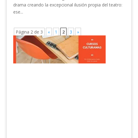
drama creando la excepcional ilusión propia del teatro:
ese...
Página 2 de 3
«
1
2
3
»