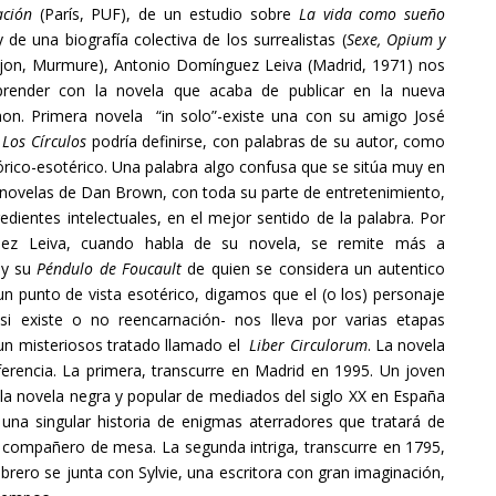
ación
(París, PUF), de un estudio sobre
La vida como sueño
 de una biografía colectiva de los surrealistas (
Sexe, Opium y
ijon, Murmure), Antonio Domínguez Leiva (Madrid, 1971) nos
prender con la novela que acaba de publicar en la nueva
mon. Primera novela “in solo”-existe una con su amigo José
-
Los Círculos
podría definirse, con palabras de su autor, como
stórico-esotérico. Una palabra algo confusa que se sitúa muy en
as novelas de Dan Brown, con toda su parte de entretenimiento,
edientes intelectuales, en el mejor sentido de la palabra. Por
ez Leiva, cuando habla de su novela, se remite más a
 y su
Péndulo de Foucault
de quien se considera un autentico
un punto de vista esotérico, digamos que el (o los) personaje
 existe o no reencarnación- nos lleva por varias etapas
 un misteriosos tratado llamado el
Liber Circulorum
. La novela
ferencia. La primera, transcurre en Madrid en 1995. Un joven
e la novela negra y popular de mediados del siglo XX en España
una singular historia de enigmas aterradores que tratará de
 su compañero de mesa. La segunda intriga, transcurre en 1795,
ibrero se junta con Sylvie, una escritora con gran imaginación,