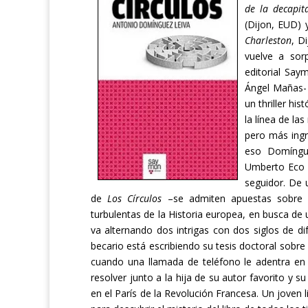
de la decapit
(Dijon, EUD) y
Charleston
, D
vuelve a sor
editorial Say
Ángel Mañas
un thriller hi
la línea de l
pero más ingr
eso Domíngu
Umberto Eco
seguidor. De 
de
Los Círculos
–se admiten apuestas sobre si
turbulentas de la Historia europea, en busca de
va alternando dos intrigas con dos siglos de di
becario está escribiendo su tesis doctoral sobr
cuando una llamada de teléfono le adentra en 
resolver junto a la hija de su autor favorito y
en el París de la Revolución Francesa. Un joven l