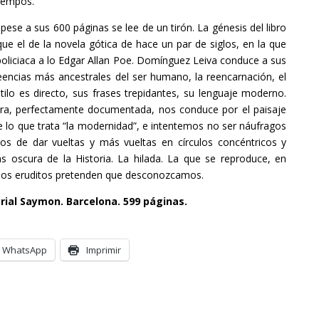
tiempos.
ese a sus 600 páginas se lee de un tirón. La génesis del libro
ue el de la novela gótica de hace un par de siglos, en la que
 policiaca a lo Edgar Allan Poe. Domínguez Leiva conduce a sus
eencias más ancestrales del ser humano, la reencarnación, el
stilo es directo, sus frases trepidantes, su lenguaje moderno.
tura, perfectamente documentada, nos conduce por el paisaje
 de lo que trata “la modernidad”, e intentemos no ser náufragos
os de dar vueltas y más vueltas en círculos concéntricos y
s oscura de la Historia. La hilada. La que se reproduce, en
os los eruditos pretenden que desconozcamos.
rial Saymon. Barcelona. 599 páginas.
WhatsApp
Imprimir