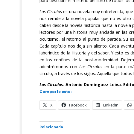
para descubrir el misterio del libro de todos los 
Los Círculos
es una novela muy entretenida, que p
nos remite a la novela popular que no es otro q
caben desde la novela histórica hasta la novela
lectores por una historia muy anclada en las cr
ocultismo, el retorno al punto de partida. Su e
Cada capítulo nos deja sin aliento. Cada aven
laberíntico de la Historia y del saber. Y esto es
en los confines de la post-modernidad. Dejem
adentrémonos con
Los Círculos
en la parte má
círculo, a través de los siglos. Aquella que tod
Los Círculos
. Antonio Domínguez Leiva. Edito
Comparte esto:
X
Facebook
LinkedIn
Relacionado