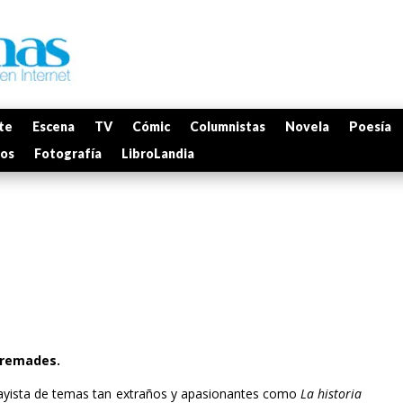
te
Escena
TV
Cómic
Columnistas
Novela
Poesía
mos
Fotografía
LibroLandia
Cremades.
ayista de temas tan extraños y apasionantes como
La historia