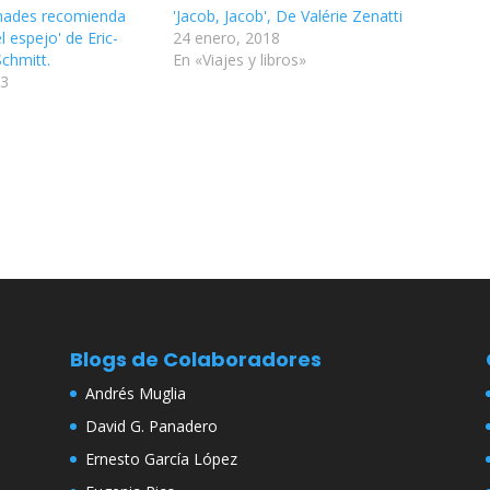
emades recomienda
'Jacob, Jacob', De Valérie Zenatti
l espejo' de Eric-
24 enero, 2018
chmitt.
En «Viajes y libros»
13
Blogs de Colaboradores
Andrés Muglia
David G. Panadero
Ernesto García López