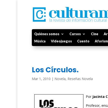
Quiénes somos
Cursos
Cine
Ar
Música
Videojuegos
Cuento
Aforis
Los Círculos.
Mar 1, 2010
|
Novela
,
Reseñas Novela
Por
Jacinta 
Profesor, ens