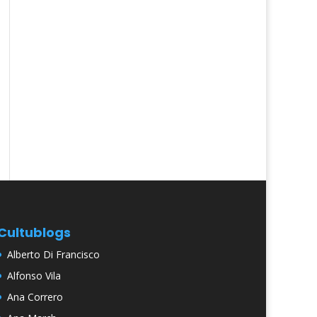
Cultublogs
Alberto Di Francisco
Alfonso Vila
Ana Correro