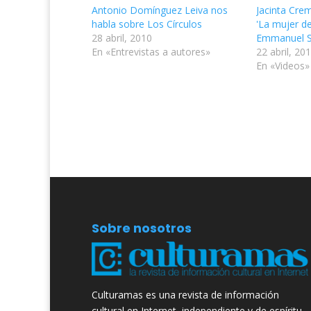
Antonio Domínguez Leiva nos
Jacinta Cr
habla sobre Los Círculos
'La mujer de
28 abril, 2010
Emmanuel S
En «Entrevistas a autores»
22 abril, 20
En «Videos»
Sobre nosotros
Culturamas es una revista de información
cultural en Internet, independiente y de espíritu