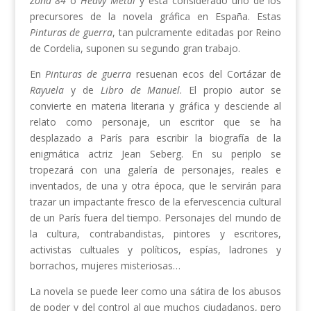
Zona 84
o
Heavy Metal
y está considerado uno de los
precursores de la novela gráfica en España. Estas
Pinturas de guerra
, tan pulcramente editadas por Reino
de Cordelia, suponen su segundo gran trabajo.
En
Pinturas de guerra
resuenan ecos del Cortázar de
Rayuela
y de
Libro de Manuel
. El propio autor se
convierte en materia literaria y gráfica y desciende al
relato como personaje, un escritor que se ha
desplazado a París para escribir la biografía de la
enigmática actriz Jean Seberg. En su periplo se
tropezará con una galería de personajes, reales e
inventados, de una y otra época, que le servirán para
trazar un impactante fresco de la efervescencia cultural
de un París fuera del tiempo. Personajes del mundo de
la cultura, contrabandistas, pintores y escritores,
activistas cultuales y políticos, espías, ladrones y
borrachos, mujeres misteriosas…
La novela se puede leer como una sátira de los abusos
de poder y del control al que muchos ciudadanos, pero