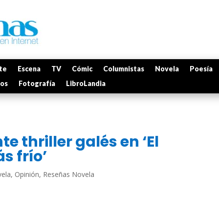
te
Escena
TV
Cómic
Columnistas
Novela
Poesía
mos
Fotografía
LibroLandia
 thriller galés en ‘El
s frío’
ela
,
Opinión
,
Reseñas Novela