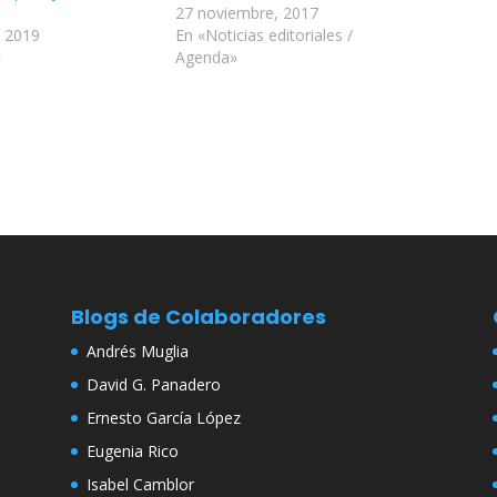
27 noviembre, 2017
, 2019
En «Noticias editoriales /
»
Agenda»
Blogs de Colaboradores
Andrés Muglia
David G. Panadero
Ernesto García López
Eugenia Rico
Isabel Camblor