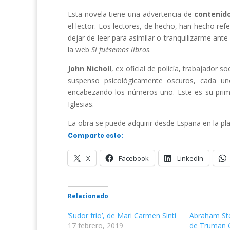
Esta novela tiene una advertencia de
contenido
el lector. Los lectores, de hecho, han hecho ref
dejar de leer para asimilar o tranquilizarme an
la web
Si fuésemos libros
.
John Nicholl
, ex oficial de policía, trabajador so
suspenso psicológicamente oscuros, cada u
encabezando los números uno. Este es su prime
Iglesias.
La obra se puede adquirir desde España en la pl
Comparte esto:
X
Facebook
LinkedIn
Relacionado
‘Sudor frío’, de Mari Carmen Sinti
Abraham Ste
17 febrero, 2019
de Truman 