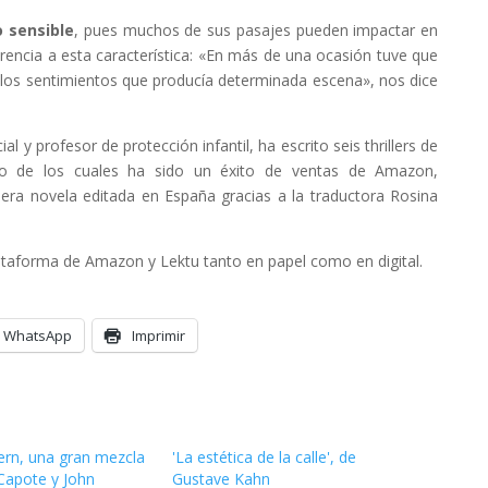
 sensible
, pues muchos de sus pasajes pueden impactar en
erencia a esta característica: «En más de una ocasión tuve que
te los sentimientos que producía determinada escena», nos dice
cial y profesor de protección infantil, ha escrito seis thrillers de
no de los cuales ha sido un éxito de ventas de Amazon,
ra novela editada en España gracias a la traductora Rosina
ataforma de Amazon y Lektu tanto en papel como en digital.
WhatsApp
Imprimir
rn, una gran mezcla
'La estética de la calle', de
Capote y John
Gustave Kahn