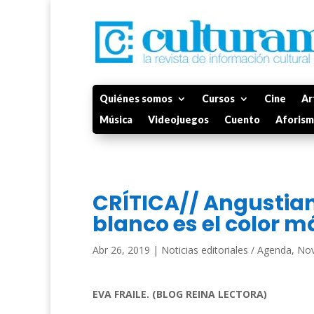
Quiénes somos
Cursos
Cine
Ar
Música
Videojuegos
Cuento
Aforis
CRÍTICA// Angustiante
blanco es el color má
Abr 26, 2019
|
Noticias editoriales / Agenda
,
Nov
EVA FRAILE. (BLOG REINA LECTORA)