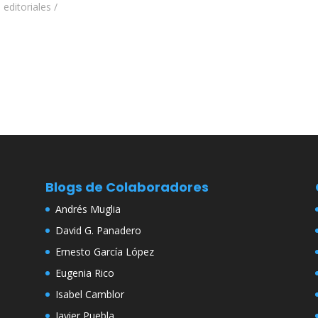
 editoriales /
Blogs de Colaboradores
Andrés Muglia
David G. Panadero
Ernesto García López
Eugenia Rico
Isabel Camblor
Javier Puebla