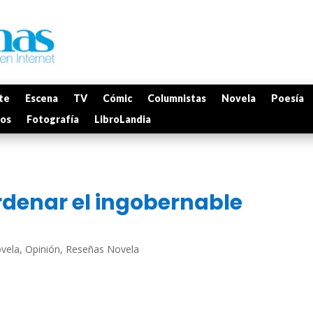
te
Escena
TV
Cómic
Columnistas
Novela
Poesía
mos
Fotografía
LibroLandia
denar el ingobernable
vela
,
Opinión
,
Reseñas Novela