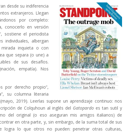
an desde su indiferencia
tos extranjeros. Llegan
ándonos por completo:
, conocerlo en versión
, sostiene el periodista
 individuales, albergan
n mirada inquieta o con
nea que separa (o une) a
uibles de sus desafíos.
inación, empatía). Nos
os por derecho propio”,
a”, su columna literaria
 (mayo, 2019). Leerlas supone un aprendizaje continuo: nos
scripción de Colquhoun al inglés del
Gatopardo
es tan sutil y
mo del original (o eso aseguran mis amigos italianos) de
trar en otra parte, y, sin embargo, de la suma total de sus
ue logra lo que otros no pueden: penetrar otras culturas,