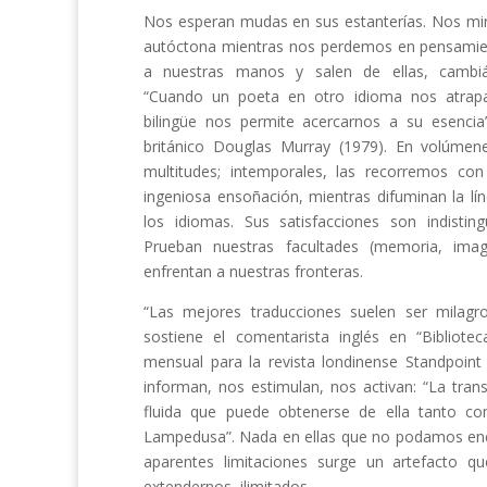
Nos esperan mudas en sus estanterías. Nos mir
autóctona mientras nos perdemos en pensamien
a nuestras manos y salen de ellas, cambi
“Cuando un poeta en otro idioma nos atrapa
bilingüe nos permite acercarnos a su esencia”
británico Douglas Murray (1979). En volúmenes
multitudes; intemporales, las recorremos co
ingeniosa ensoñación, mientras difuminan la lí
los idiomas. Sus satisfacciones son indisting
Prueban nuestras facultades (memoria, imag
enfrentan a nuestras fronteras.
“Las mejores traducciones suelen ser milagr
sostiene el comentarista inglés en “Bibliotec
mensual para la revista londinense Standpoint
informan, nos estimulan, nos activan: “La tran
fluida que puede obtenerse de ella tanto co
Lampedusa”. Nada en ellas que no podamos encon
aparentes limitaciones surge un artefacto q
extendernos, ilimitados.