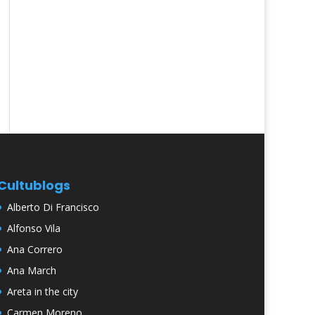
Cultublogs
Alberto Di Francisco
Alfonso Vila
Ana Correro
Ana March
Areta in the city
Carmen Moreno