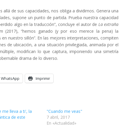
ás allá de sus capacidades, nos obliga a dividirnos. Genera una
dades, supone un punto de partida. Prueba nuestra capacidad
rdido algo en la traducción”, concluye el autor de
La extraña
lam
(2017), “hemos ganado (y por eso merece la pena) la
 en nuestro sillón”. En las mejores interpretaciones, compiten
nes de ubicación, a una situación privilegiada, animada por el
 múltiple, modifican lo que captura, imponiendo una simetría
gobernable drama de lo diverso.
WhatsApp
Imprimir
me lleva a ti', la
"Cuando me veas"
ntica de este
7 abril, 2017
En «Actualidad»