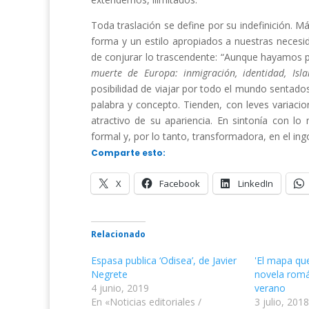
Toda traslación se define por su indefinición. M
forma y un estilo apropiados a nuestras necesi
de conjurar lo trascendente: “Aunque hayamos pe
muerte de Europa: inmigración, identidad, Is
posibilidad de viajar por todo el mundo sentados
palabra y concepto. Tienden, con leves variacio
atractivo de su apariencia. En sintonía con lo
formal y, por lo tanto, transformadora, en el in
Comparte esto:
X
Facebook
LinkedIn
Relacionado
Espasa publica ‘Odisea’, de Javier
'El mapa que 
Negrete
novela romá
4 junio, 2019
verano
En «Noticias editoriales /
3 julio, 2018