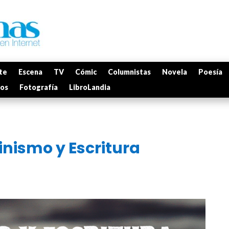
te
Escena
TV
Cómic
Columnistas
Novela
Poesía
mos
Fotografía
LibroLandia
inismo y Escritura