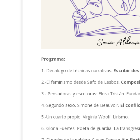
Programa:
1.-Décalogo de técnicas narrativas.
Escribir des
2.-El feminismo desde Safo de Lesbos.
Composic
3.- Pensadoras y escritoras: Flora Tristán. Fun
4.-Segundo sexo. Simone de Beauvoir.
El confli
5.-Un cuarto propio. Virginia Woolf. Lirismo.
6.-Gloria Fuertes. Poeta de guardia. La transgres
7.-El poder de la palabra. Susan Sontag.
No ficci