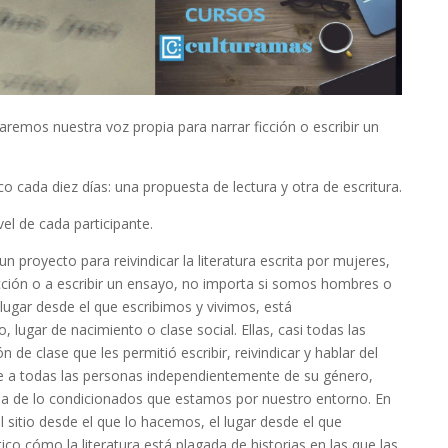
caremos nuestra voz propia para narrar ficción o escribir un
o cada diez días: una propuesta de lectura y otra de escritura.
el de cada participante.
 proyecto para reivindicar la literatura escrita por mujeres,
 ficción o a escribir un ensayo, no importa si somos hombres o
lugar desde el que escribimos y vivimos, está
lugar de nacimiento o clase social. Ellas, casi todas las
de clase que les permitió escribir, reivindicar y hablar del
gue a todas las personas independientemente de su género,
ia de lo condicionados que estamos por nuestro entorno. En
l sitio desde el que lo hacemos, el lugar desde el que
ico cómo la literatura está plagada de historias en las que las