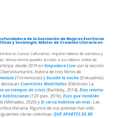
cofundadora de la Asociación de Mujeres Escritoras
íticas y Sociología. Máster de Creación Literaria en
teraria en Cursos Culturamas. Imparte talleres de narrativa y
adas. Ahora mismo puedes acceder a sus talleres online de
articipa desde 2019 en
Empodera Live
con la sección
Cibervoluntarios.
Autora de tres libros de
 melaza
(Torremozas) y
Sucede la noche
(Enkuadres).
, destacan:
Cuentistas Madrileñas
(Ediciones La
as en tiempos de crisis
(Bartleby, 2014),
Diez relatos
de habitaciones
(120 pies, 2016),
Esas que también
is
(Ménades, 2020) y
Si cerca hubiese un mar,
Las
rítica literaria.
Algunos de sus poemas han sido
siguientes obras colectivas:
QUE APARTES DE MI