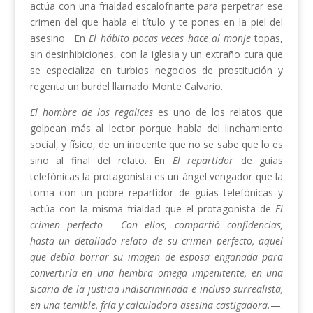
actúa con una frialdad escalofriante para perpetrar ese
crimen del que habla el título y te pones en la piel del
asesino.
En
El hábito pocas veces hace al monje
topas,
sin desinhibiciones, con la iglesia y un extraño cura que
se especializa en turbios negocios de prostitución y
regenta un burdel llamado Monte Calvario.
El hombre de los regalices
es uno de los relatos que
golpean más al lector porque habla del linchamiento
social, y físico, de un inocente que no se sabe que lo es
sino al final del relato. En
El repartidor
de guías
telefónicas la protagonista es un ángel vengador que la
toma con un pobre repartidor de guías telefónicas y
actúa con la misma frialdad que el protagonista de
El
crimen perfecto
—
Con ellos, compartió confidencias,
hasta un detallado relato de su crimen perfecto, aquel
que debía borrar su imagen de esposa engañada para
convertirla en una hembra omega impenitente, en una
sicaria de la justicia indiscriminada e incluso surrealista,
en una temible, fría y calculadora asesina castigadora.
—.