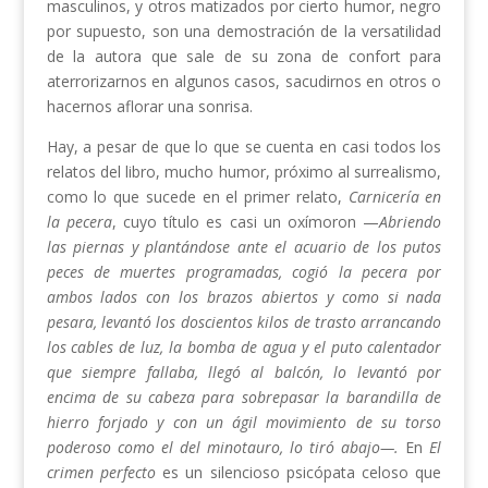
masculinos, y otros matizados por cierto humor, negro
por supuesto, son una demostración de la versatilidad
de la autora que sale de su zona de confort para
aterrorizarnos en algunos casos, sacudirnos en otros o
hacernos aflorar una sonrisa.
Hay, a pesar de que lo que se cuenta en casi todos los
relatos del libro, mucho humor, próximo al surrealismo,
como lo que sucede en el primer relato,
Carnicería en
la pecera
, cuyo título es casi un oxímoron —
Abriendo
las piernas y plantándose ante el acuario de los putos
peces de muertes programadas, cogió la pecera por
ambos lados con los brazos abiertos y como si nada
pesara, levantó los doscientos kilos de trasto arrancando
los cables de luz, la bomba de agua y el puto calentador
que siempre fallaba, llegó al balcón, lo levantó por
encima de su cabeza para sobrepasar la barandilla de
hierro forjado y con un ágil movimiento de su torso
poderoso como el del minotauro, lo tiró abajo—.
En
El
crimen perfecto
es un silencioso psicópata celoso que