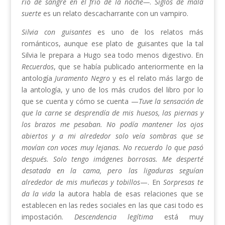
río de sangre en el frío de la noche—
.
Siglos de mala
suerte
es un relato descacharrante con un vampiro.
Silvia con guisantes
es uno de los relatos más
románticos, aunque ese plato de guisantes que la tal
Silvia le prepara a Hugo sea todo menos digestivo. En
Recuerdos
, que se había publicado anteriormente en la
antología
Juramento Negro
y es el relato más largo de
la antología, y uno de los más crudos del libro por lo
que se cuenta y cómo se cuenta —
Tuve la sensación de
que la carne se desprendía de mis huesos, las piernas y
los brazos me pesaban. No podía mantener los ojos
abiertos y a mi alrededor solo veía sombras que se
movían con voces muy lejanas. No recuerdo lo que pasó
después. Solo tengo imágenes borrosas. Me desperté
desatada en la cama, pero las ligaduras seguían
alrededor de mis muñecas y tobillos
—. En
Sorpresas te
da la vida
la autora habla de esas relaciones que se
establecen en las redes sociales en las que casi todo es
impostación.
Descendencia legítima
está muy