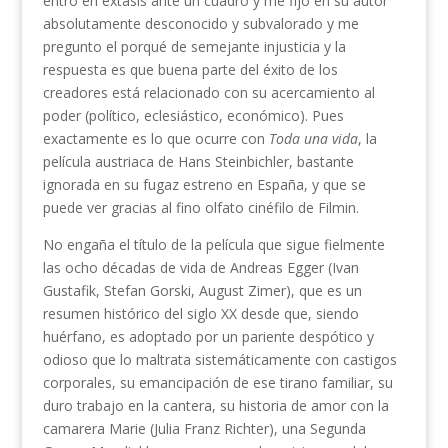
entro en éxtasis ante un cuadro y me fijo en su autor
absolutamente desconocido y subvalorado y me
pregunto el porqué de semejante injusticia y la
respuesta es que buena parte del éxito de los
creadores está relacionado con su acercamiento al
poder (político, eclesiástico, económico). Pues
exactamente es lo que ocurre con
Toda una vida
, la
película austriaca de Hans Steinbichler, bastante
ignorada en su fugaz estreno en España, y que se
puede ver gracias al fino olfato cinéfilo de Filmin.
No engaña el título de la película que sigue fielmente
las ocho décadas de vida de Andreas Egger (Ivan
Gustafik, Stefan Gorski, August Zimer), que es un
resumen histórico del siglo XX desde que, siendo
huérfano, es adoptado por un pariente despótico y
odioso que lo maltrata sistemáticamente con castigos
corporales, su emancipación de ese tirano familiar, su
duro trabajo en la cantera, su historia de amor con la
camarera Marie (Julia Franz Richter), una Segunda