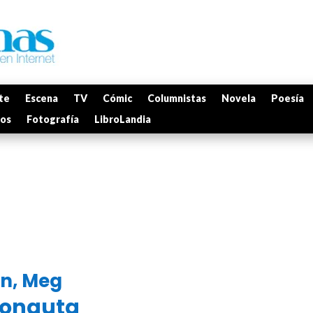
te
Escena
TV
Cómic
Columnistas
Novela
Poesía
mos
Fotografía
LibroLandia
n, Meg
bonauta