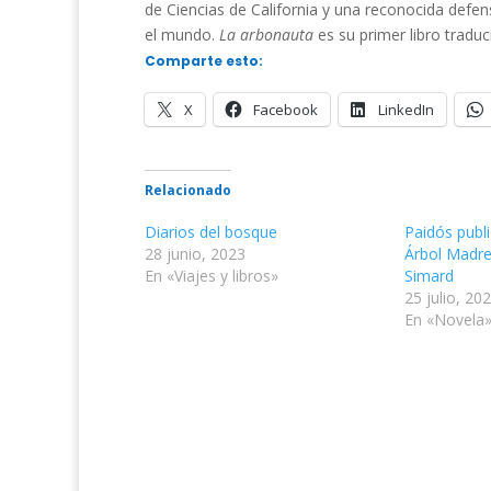
de Ciencias de California y una reconocida defen
el mundo.
La arbonauta
es su primer libro traduc
Comparte esto:
X
Facebook
LinkedIn
Relacionado
Diarios del bosque
Paidós publi
28 junio, 2023
Árbol Madre
En «Viajes y libros»
Simard
25 julio, 20
En «Novela