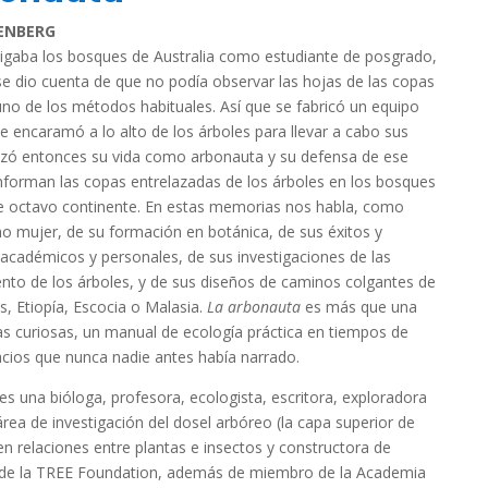
ENBERG
tigaba los bosques de Australia como estudiante de posgrado,
dio cuenta de que no podía observar las hojas de las copas
uno de los métodos habituales. Así que se fabricó un equipo
e encaramó a lo alto de los árboles para llevar a cabo sus
zó entonces su vida como arbonauta y su defensa de ese
orman las copas entrelazadas de los árboles en los bosques
ese octavo continente. En estas memorias nos habla, como
mo mujer, de su formación en botánica, de sus éxitos y
académicos y personales, de sus investigaciones de las
ento de los árboles, y de sus diseños de caminos colgantes de
, Etiopía, Escocia o Malasia.
La arbonauta
es más que una
nas curiosas, un manual de ecología práctica en tiempos de
cios que nunca nadie antes había narrado.
 una bióloga, profesora, ecologista, escritora, exploradora
rea de investigación del dosel arbóreo (la capa superior de
 en relaciones entre plantas e insectos y constructora de
ra de la TREE Foundation, además de miembro de la Academia