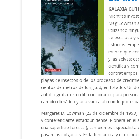
GALAXIA GUT
Mientras inves
Meg Lowman se 
utilizando ning
de escalada y s
estudios. Empe
mundo que conf
y las selvas: 
científica y co
contratiempos 
plagas de insectos o de los procesos de crecimi
cientos de metros de longitud, en Estados Unidos
autobiografía: es un libro inspirador para perso
cambio climático y una vuelta al mundo por espa
Margaret D. Lowman (23 de diciembre de 1953) es
y conferenciante estadounidense. Pionera en el á
una superficie forestal), también es especialista
pasarelas colgantes. Es la fundadora y directo