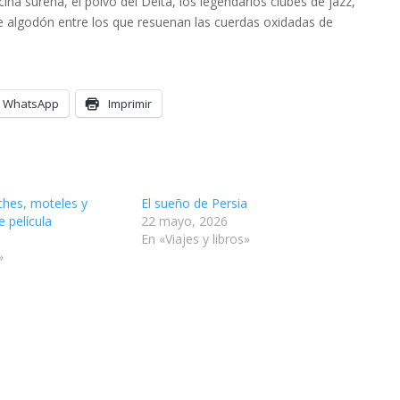
cina sureña,
el polvo del Delta, los legendarios clubes de
jazz,
e algodón
entre los que resuenan las cuerdas oxidadas de
WhatsApp
Imprimir
ches, moteles y
El sueño de Persia
 película
22 mayo, 2026
En «Viajes y libros»
»