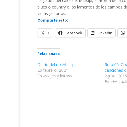
cargados del calor del Misisipi, el aroma de
la co
blues
o
country
o
los lamentos de los campos d
viejas guitarras.
Comparte esto:
X
Facebook
LinkedIn
Relacionado
Diario del río Misisipi
Ruta 66. Co
26 febrero, 2021
canciones de
En «Viajes y libros»
2 julio, 2015
En «+Actual