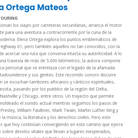
a Ortega Mateos
TOURING
sionan los viajes por carreteras secundarias, arranca el motor
te para una aventura a contracorriente por
la cuna de la
oderna.
Elena Ortega
explora los puntos emblemáticos de
Highway 61
,
pero también aquellos no tan conocidos, con la
 de acercar una ruta que conserva intacta su autenticidad. A lo
una travesía de
más de 5.000 kilómetros,
la autora compone
ca personal que se entrelaza con el legado de la afamada
stadounidense y sus gentes. Este
recorrido sonoro discurre
 se escuchan tambores africanos y cánticos espirituales,
esota,
pasando por los pueblos de
la región del Delta,
Nashville
y
Chicago,
entre otros. Un trayecto que permite
 moldeado el sonido actual mientras seguimos los pasos de
 Presley, William Faulkner, Mark Twain, Martin Luther King
y
a música, la literatura y los derechos civiles. Pero este
ras que hoy continúan convergiendo en este camino que ejerce
 sobre desvíos vitales que llevan a lugares inesperados,