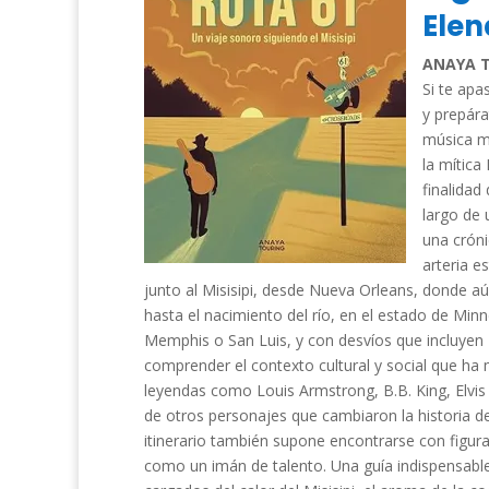
Elen
ANAYA 
Si te apa
y prepára
música m
la
mítica
finalidad
largo de 
una cróni
arteria e
junto al Misisipi, desde Nueva Orleans,
donde aún
hasta el nacimiento del río, en el
estado de Minn
Memphis
o
San Luis,
y con desvíos que incluyen
comprender el contexto cultural y social que ha
leyendas como
Louis Armstrong, B.B. King, Elvis
de otros personajes que cambiaron la historia de l
itinerario también supone encontrarse con figu
como
un imán de talento.
Una guía indispensable