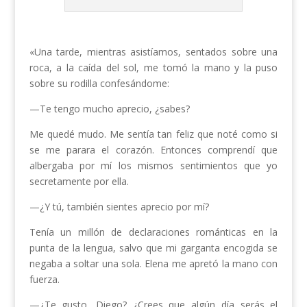
«Una tarde, mientras asistíamos, sentados sobre una
roca, a la caída del sol, me tomó la mano y la puso
sobre su rodilla confesándome:
—Te tengo mucho aprecio, ¿sabes?
Me quedé mudo. Me sentía tan feliz que noté como si
se me parara el corazón. Entonces comprendí que
albergaba por mí los mismos sentimientos que yo
secretamente por ella.
—¿Y tú, también sientes aprecio por mí?
Tenía un millón de declaraciones románticas en la
punta de la lengua, salvo que mi garganta encogida se
negaba a soltar una sola. Elena me apretó la mano con
fuerza.
—¿Te gusto, Diego? ¿Crees que algún día serás el