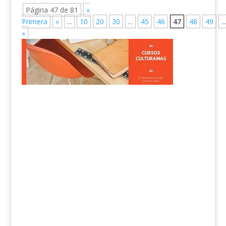
Página 47 de 81
«
Primera
«
...
10
20
30
...
45
46
47
48
49
...
»