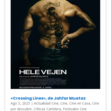
«Crossing Lines», de Jahfar Muataz
Ago 5, 2025
|
Actualidad Cine
,
Cine
,
Cine en Casa
,
Cine
por descubrir
,
Críticas Cartelera
,
Festivales Cine