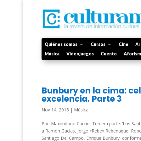
Quiénes somos
Cursos
Cine
Ar
Música
Videojuegos
Cuento
Aforis
Bunbury en la cima: ce
excelencia. Parte 3
Nov 14, 2018
|
Música
Por: Maximiliano Curcio Tercera parte: ‘Los S
a Ramon Gacías, Jorge «Rebe» Rebenaque, Robert 
Santiago Del Campo, Enrique Bunbury conforma e