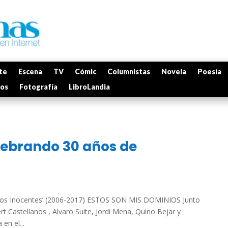
te
Escena
TV
Cómic
Columnistas
Novela
Poesía
mos
Fotografía
LibroLandia
lebrando 30 años de
antos Inocentes’ (2006-2017) ESTOS SON MIS DOMINIOS Junto
Castellanos , Alvaro Suite, Jordi Mena, Quino Bejar y
n el...