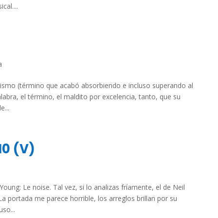
al....
a
itismo (término que acabó absorbiendo e incluso superando al
abra, el término, el maldito por excelencia, tanto, que su
e...
10 (V)
ung: Le noise. Tal vez, si lo analizas fríamente, el de Neil
a portada me parece horrible, los arreglos brillan por su
so...