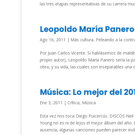
las tres etapas representativas de su carrera music
Leopoldo María Panero
Ago 16, 2011
|
Más cultura
,
Peleando a la contr
Por Juan Carlos Vicente. Si hablásemos de mald
propio autor), Leopoldo María Panero sería la pal
obra, y su vida, las cuales son inseparables una d
Música: Lo mejor del 20
Ene 3, 2011
|
Crítica
,
Música
Esta vez nos toca Diego Puicercús. DISCOS Neil Yo
Young no es ni de lejos el mejor álbum del año. L
ausencia, algunas canciones pueden parecer inclu