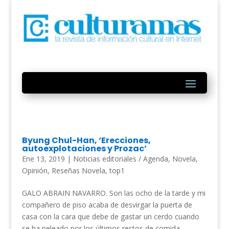
Byung Chul-Han, ‘Erecciones,
autoexplotaciones y Prozac’
Ene 13, 2019
|
Noticias editoriales / Agenda
,
Novela
,
Opinión
,
Reseñas Novela
,
top1
GALO ABRAIN NAVARRO. Son las ocho de la tarde y mi
compañero de piso acaba de desvirgar la puerta de
casa con la cara que debe de gastar un cerdo cuando
se ha peleado por los últimos restos de comida.