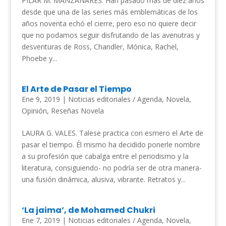
PILAR M. MANZANARES. Han pasado más de diez años
desde que una de las series más emblemáticas de los
años noventa echó el cierre, pero eso no quiere decir
que no podamos seguir disfrutando de las avenutras y
desventuras de Ross, Chandler, Mónica, Rachel,
Phoebe y...
El Arte de Pasar el Tiempo
Ene 9, 2019
|
Noticias editoriales / Agenda
,
Novela
,
Opinión
,
Reseñas Novela
LAURA G. VALES. Talese practica con esmero el Arte de
pasar el tiempo. Él mismo ha decidido ponerle nombre
a su profesión que cabalga entre el periodismo y la
literatura, consiguiendo- no podría ser de otra manera-
una fusión dinámica, alusiva, vibrante. Retratos y...
‘La jaima’, de Mohamed Chukri
Ene 7, 2019
|
Noticias editoriales / Agenda
,
Novela
,