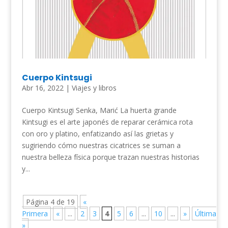
Cuerpo Kintsugi
Abr 16, 2022
|
Viajes y libros
Cuerpo Kintsugi Senka, Marić La huerta grande
Kintsugi es el arte japonés de reparar cerámica rota
con oro y platino, enfatizando así las grietas y
sugiriendo cómo nuestras cicatrices se suman a
nuestra belleza física porque trazan nuestras historias
y...
Página 4 de 19
«
Primera
«
...
2
3
4
5
6
...
10
...
»
Última
»