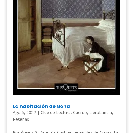
La habitación de Nona
Ago 5, 2022
|
Club de Lectura
,
Cuento
,
LibroLandia
,
Reseñas
Por Àngels S . Amorós Cristina Fernández de Cubas. La