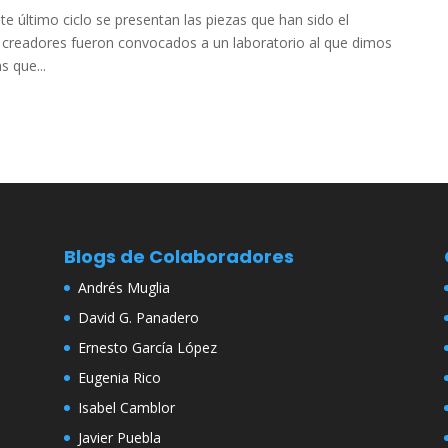
último ciclo se presentan las piezas que han sido el
s creadores fueron convocados a un laboratorio al que dimos
s que...
Blogs de Colaboradores
Andrés Muglia
David G. Panadero
Ernesto García López
Eugenia Rico
Isabel Camblor
Javier Puebla