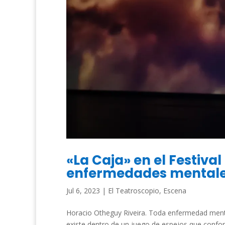
«La Caja» en el Festiva
enfermedades mentale
Jul 6, 2023
|
El Teatroscopio
,
Escena
Horacio Otheguy Riveira. Toda enfermedad menta
existe dentro de un juego de espejos que conf