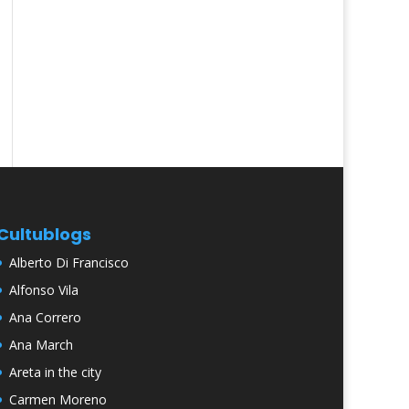
Cultublogs
Alberto Di Francisco
Alfonso Vila
Ana Correro
Ana March
Areta in the city
Carmen Moreno