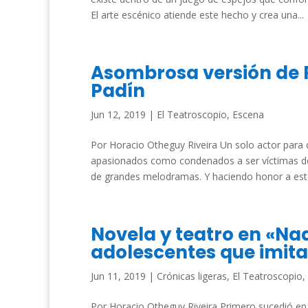
El arte escénico atiende este hecho y crea una...
Asombrosa versión de 
Padín
Jun 12, 2019
|
El Teatroscopio
,
Escena
Por Horacio Otheguy Riveira Un solo actor para 
apasionados como condenados a ser víctimas de 
de grandes melodramas. Y haciendo honor a este
Novela y teatro en «Nad
adolescentes que imita
Jun 11, 2019
|
Crónicas ligeras
,
El Teatroscopio
,
Por Horacio Otheguy Riveira Primero sucedió en