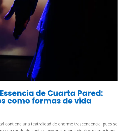
l Essencia de Cuarta Pared:
s como formas de vida
l contiene una teatralidad de enorme trascendencia, pues se
orma un modo de sentir y expresar pensamientos y emociones.