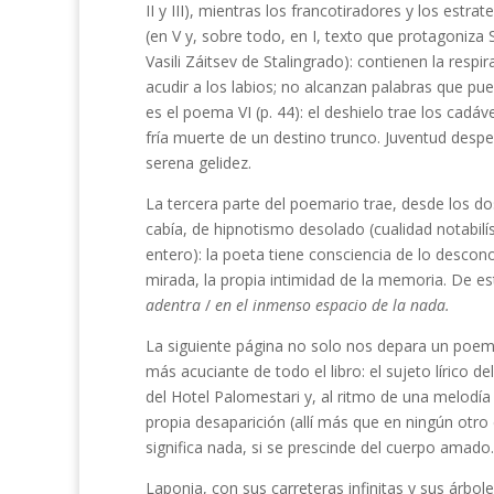
II y III), mientras los francotiradores y los estr
(en V y, sobre todo, en I, texto que protagoniza
Vasili Záitsev de Stalingrado): contienen la respi
acudir a los labios; no alcanzan palabras que pu
es el poema VI (p. 44): el deshielo trae los cadá
fría muerte de un destino trunco. Juventud desp
serena gelidez.
La tercera parte del poemario trae, desde los d
cabía, de hipnotismo desolado (cualidad notabilís
entero): la poeta tiene consciencia de lo descon
mirada, la propia intimidad de la memoria. De es
adentra
/
en el inmenso espacio de la nada.
La siguiente página no solo nos depara un poema
más acuciante de todo el libro: el sujeto lírico
del Hotel Palomestari y, al ritmo de una melodí
propia desaparición (allí más que en ningún otro
significa nada, si se prescinde del cuerpo amado.
Laponia, con sus carreteras infinitas y sus árbole