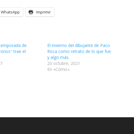
WhatsApp
Imprimir
 temporada de
El invierno del dibujante de Paco
ronos" trae el
Roca como retrato de lo que fue
y algo más.
17
20 octubre, 2021
En «Cómic»