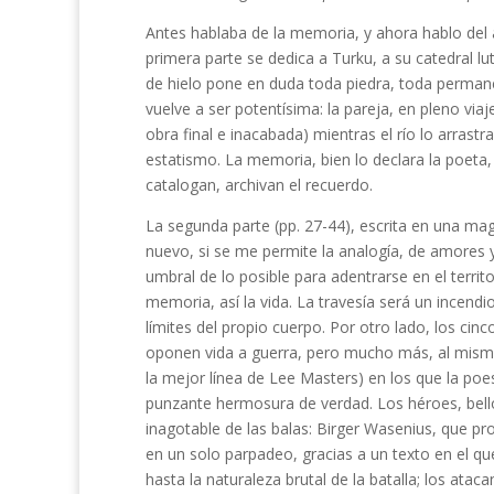
Antes hablaba de la memoria, y ahora hablo del 
primera parte se dedica a Turku, a su catedral l
de hielo pone en duda toda piedra, toda perman
vuelve a ser potentísima: la pareja, en pleno via
obra final e inacabada) mientras el río lo arras
estatismo. La memoria, bien lo declara la poeta,
catalogan, archivan el recuerdo.
La segunda parte (pp. 27-44), escrita en una mag
nuevo, si se me permite la analogía, de amores y
umbral de lo posible para adentrarse en el territo
memoria, así la vida. La travesía será un incendi
límites del propio cuerpo. Por otro lado, los cinc
oponen vida a guerra, pero mucho más, al mismo 
la mejor línea de Lee Masters) en los que la poes
punzante hermosura de verdad. Los héroes, bell
inagotable de las balas: Birger Wasenius, que pr
en un solo parpadeo, gracias a un texto en el que
hasta la naturaleza brutal de la batalla; los atac