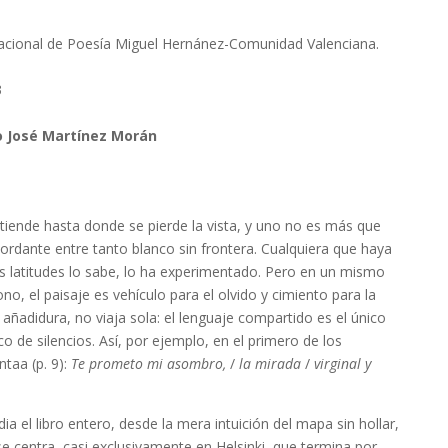
acional de Poesía Miguel Hernánez-Comunidad Valenciana.
3
o José Martínez Morán
tiende hasta donde se pierde la vista, y uno no es más que
ordante entre tanto blanco sin frontera. Cualquiera que haya
as latitudes lo sabe, lo ha experimentado. Pero en un mismo
ono, el paisaje es vehículo para el olvido y cimiento para la
 añadidura, no viaja sola: el lenguaje compartido es el único
o de silencios. Así, por ejemplo, en el primero de los
taa (p. 9):
Te prometo mi asombro,
/
la mirada
/
virginal y
dia el libro entero, desde la mera intuición del mapa sin hollar,
 se centra, casi exclusivamente en Helsinki, que termina por