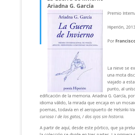
Ariadna G. García
Premio Intern
Hiperión, 201
Por
Francisc
La nieve se ex
una mota disc
viajado a est
punto, al unís
edificación de la memoria. Ariadna G. García, por
idioma válido, la mirada que encaja en un mosaic
poemas, todavía en el aeropuerto de Helsinki-Van
curiosa
/
de los gatos,
/
dos ojos sin historia.
A partir de aquí, desde este pórtico, que ya prelu
la colección se divide en tres partes. La primera