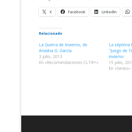
X
Facebook
LinkedIn
Relacionado
La Guerra de Invierno, de
La séptima
Ariadna G. García
"Juego de T
3 julio, 2013
invierno
En «Recomendaciones CLTR+»
15 julio, 20
En «Series»