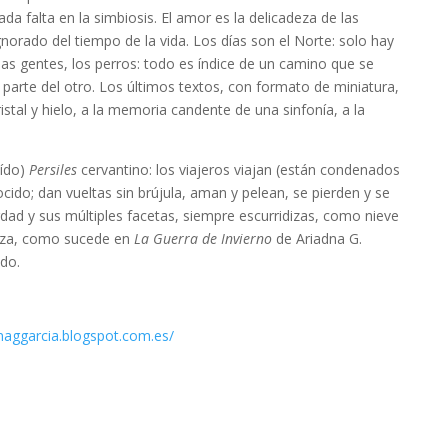
a falta en la simbiosis. El amor es la delicadeza de las
gnorado del tiempo de la vida. Los días son el Norte: solo hay
 las gentes, los perros: todo es índice de un camino que se
 parte del otro. Los últimos textos, con formato de miniatura,
istal y hielo, a la memoria candente de una sinfonía, a la
eído)
Persiles
cervantino: los viajeros viajan (están condenados
cido; dan vueltas sin brújula, aman y pelean, se pierden y se
dad y sus múltiples facetas, siempre escurridizas, como nieve
ñeza, como sucede en
La Guerra de Invierno
de Ariadna G.
ido.
dnaggarcia.blogspot.com.es/