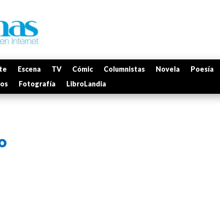
te
Escena
TV
Cómic
Columnistas
Novela
Poesía
mos
Fotografía
LibroLandia
o