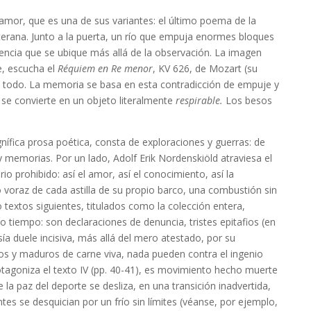
amor, que es una de sus variantes: el último poema de la
uterana. Junto a la puerta, un río que empuja enormes bloques
encia que se ubique más allá de la observación. La imagen
je, escucha el
Réquiem en Re menor
,
KV 626, de Mozart (su
tra todo. La memoria se basa en esta contradicción de empuje y
 se convierte en un objeto literalmente
respirable.
Los besos
nífica prosa poética, consta de exploraciones y guerras: de
 memorias. Por un lado, Adolf Erik Nordenskiöld atraviesa el
rio prohibido: así el amor, así el conocimiento, así la
o voraz de cada astilla de su propio barco, una combustión sin
o textos siguientes, titulados como la colección entera,
tiempo: son declaraciones de denuncia, tristes epitafios (en
ía duele incisiva, más allá del mero atestado, por su
os y maduros de carne viva, nada pueden contra el ingenio
otagoniza el texto IV (pp. 40-41), es movimiento hecho muerte
 la paz del deporte se desliza, en una transición inadvertida,
antes se desquician por un frío sin límites (véanse, por ejemplo,