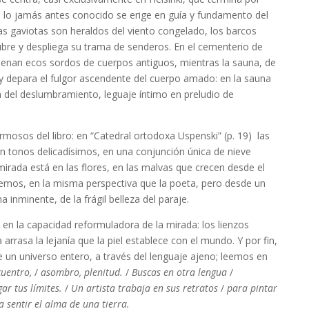
que lo jamás antes conocido se erige en guía y fundamento del
as gaviotas son heraldos del viento congelado, los barcos
ubre y despliega su trama de senderos. En el cementerio de
uenan ecos sordos de cuerpos antiguos, mientras la sauna, de
 y depara el fulgor ascendente del cuerpo amado: en la sauna
ón del deslumbramiento, leguaje íntimo en preludio de
osos del libro: en “Catedral ortodoxa Uspenski” (p. 19) las
an tonos delicadísimos, en una conjunción única de nieve
mirada está en las flores, en las malvas que crecen desde el
temos, en la misma perspectiva que la poeta, pero desde un
 inminente, de la frágil belleza del paraje.
en la capacidad reformuladora de la mirada: los lienzos
rrasa la lejanía que la piel establece con el mundo. Y por fin,
 de un universo entero, a través del lenguaje ajeno; leemos en
cuentro,
/
asombro, plenitud.
/
Buscas en otra lengua
/
ar tus límites.
/
Un artista trabaja en sus retratos
/
para pintar
 sentir el alma de una tierra.