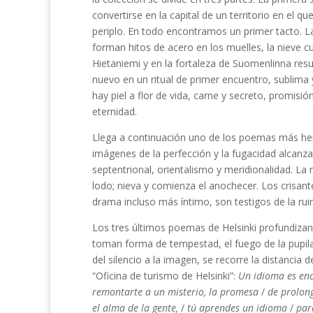
convertirse en la capital de un territorio en el 
periplo. En todo encontramos un primer tacto. L
forman hitos de acero en los muelles, la nieve c
Hietaniemi y en la fortaleza de Suomenlinna res
nuevo en un ritual de primer encuentro, sublima
hay piel a flor de vida, carne y secreto, promisi
eternidad.
Llega a continuación uno de los poemas más herm
imágenes de la perfección y la fugacidad alcanz
septentrional, orientalismo y meridionalidad. La 
lodo; nieva y comienza el anochecer. Los crisan
drama incluso más íntimo, son testigos de la ruina
Los tres últimos poemas de Helsinki profundizan 
toman forma de tempestad, el fuego de la pupila a
del silencio a la imagen, se recorre la distancia
“Oficina de turismo de Helsinki”:
Un idioma es en
remontarte a un misterio, la promesa
/
de prolong
el alma de la gente,
/
tú aprendes un idioma
/
para