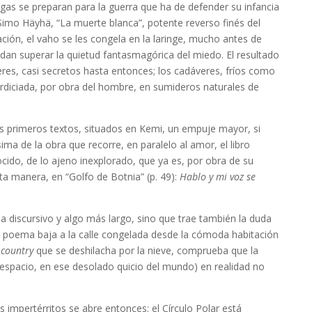
ategas se preparan para la guerra que ha de defender su infancia
 Simo Häyhä, “La muerte blanca”, potente reverso finés del
ración, el vaho se les congela en la laringe, mucho antes de
edan superar la quietud fantasmagórica del miedo. El resultado
veres, casi secretos hasta entonces; los cadáveres, fríos como
erdiciada, por obra del hombre, en sumideros naturales de
os primeros textos, situados en Kemi, un empuje mayor, si
ima de la obra que recorre, en paralelo al amor, el libro
ocido, de lo ajeno inexplorado, que ya es, por obra de su
ta manera, en “Golfo de Botnia” (p. 49):
Hablo y mi voz se
 discursivo y algo más largo, sino que trae también la duda
 del poema baja a la calle congelada desde la cómoda habitación
a
country
que se deshilacha por la nieve, comprueba que la
 espacio, en ese desolado quicio del mundo) en realidad no
s impertérritos se abre entonces: el Círculo Polar está