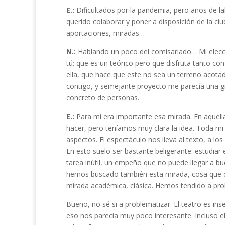
E.:
Dificultados por la pandemia, pero años de l
querido colaborar y poner a disposición de la ci
aportaciones, miradas…
N.:
Hablando un poco del comisariado… Mi elecc
tú: que es un teórico pero que disfruta tanto con
ella, que hace que este no sea un terreno acota
contigo, y semejante proyecto me parecía una gr
concreto de personas.
E.:
Para mí era importante esa mirada. En aquel
hacer, pero teníamos muy clara la idea. Toda mi
aspectos. El espectáculo nos lleva al texto, a los 
En esto suelo ser bastante beligerante: estudiar
tarea inútil, un empeño que no puede llegar a bu
hemos buscado también esta mirada, cosa que c
mirada académica, clásica. Hemos tendido a pr
Bueno, no sé si a problematizar. El teatro es ins
eso nos parecía muy poco interesante. Incluso el