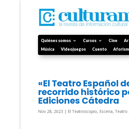
Quiénes somos
Cursos
Cine
Ar
Música
Videojuegos
Cuento
Aforis
«El Teatro Español d
recorrido histórico 
Ediciones Cátedra
Nov 28, 2023
|
El Teatroscopio
,
Escena
,
Teatro 