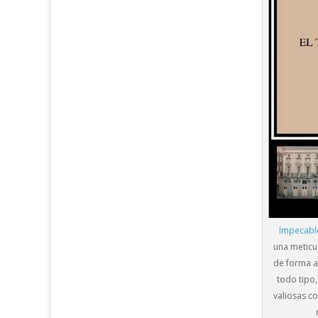
Impecabl
una meticu
de forma a
todo tipo,
valiosas c