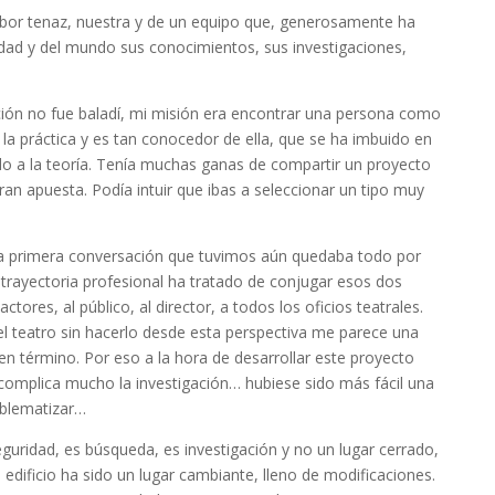
abor tenaz, nuestra y de un equipo que, generosamente ha
udad y del mundo sus conocimientos, sus investigaciones,
ión no fue baladí, mi misión era encontrar una persona como
 la práctica y es tan conocedor de ella, que se ha imbuido en
do a la teoría. Tenía muchas ganas de compartir un proyecto
an apuesta. Podía intuir que ibas a seleccionar un tipo muy
la primera conversación que tuvimos aún quedaba todo por
 trayectoria profesional ha tratado de conjugar esos dos
actores, al público, al director, a todos los oficios teatrales.
 el teatro sin hacerlo desde esta perspectiva me parece una
en término. Por eso a la hora de desarrollar este proyecto
omplica mucho la investigación… hubiese sido más fácil una
oblematizar…
eguridad, es búsqueda, es investigación y no un lugar cerrado,
 edificio ha sido un lugar cambiante, lleno de modificaciones.