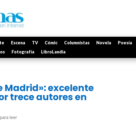
te
Escena
TV
Cómic
Columnistas
Novela
Poesía
mos
Fotografía
LibroLandia
e Madrid»: excelente
por trece autores en
para leer