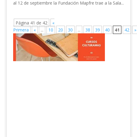
al 12 de septiembre la Fundación Mapfre trae a la Sala...
Página 41 de 42
«
Primera
«
...
10
20
30
...
38
39
40
41
42
»