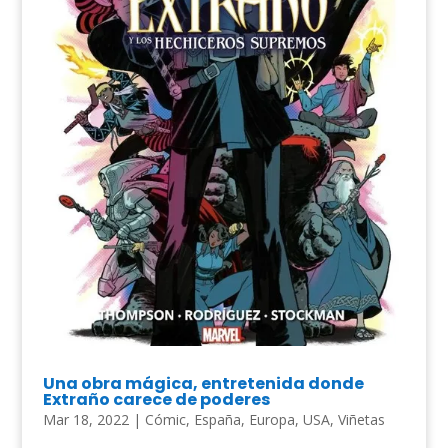
Una obra mágica, entretenida donde
Extraño carece de poderes
Mar 18, 2022
|
Cómic
,
España
,
Europa
,
USA
,
Viñetas