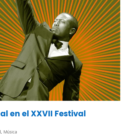
l en el XXVII Festival
l
,
Música