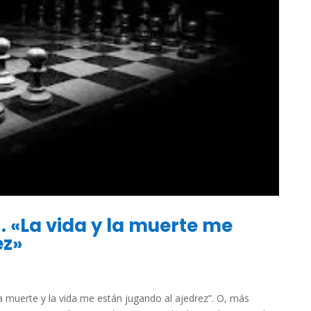
). «La vida y la muerte me
ez»
 muerte y la vida me están jugando al ajedrez”. O, más