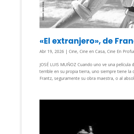
«El extranjero», de Fra
Abr 19, 2026
|
Cine
,
Cine en Casa
,
Cine En Profu
JOSÉ LUIS MUÑOZ Cuando uno ve una película de
terrible en su propia tierra, uno siempre tiene l
Frantz, seguramente su obra maestra, o al absol