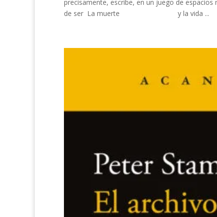
precisamente, escribe, en un juego de espacios m
de ser La muerte y la vida ...