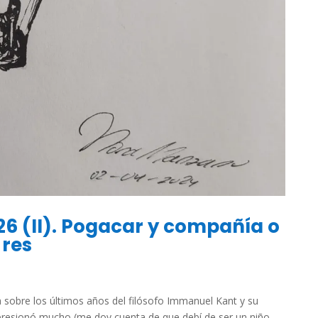
26 (II). Pogacar y compañía o
 res
 sobre los últimos años del filósofo Immanuel Kant y su
presionó mucho (me doy cuenta de que debí de ser un niño