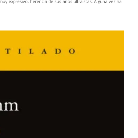
uy expresivo, herencia de sus años ultraístas: Alguna vez ha