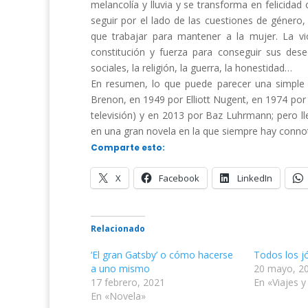
melancolía y lluvia y se transforma en felicidad c
seguir por el lado de las cuestiones de género,
que trabajar para mantener a la mujer. La v
constitución y fuerza para conseguir sus des
sociales, la religión, la guerra, la honestidad…
En resumen, lo que puede parecer una simple no
Brenon, en 1949 por Elliott Nugent, en 1974 por
televisión) y en 2013 por Baz Luhrmann; pero ll
en una gran novela en la que siempre hay connot
Comparte esto:
X
Facebook
LinkedIn
Relacionado
‘El gran Gatsby’ o cómo hacerse
Todos los jó
a uno mismo
20 mayo, 2
17 febrero, 2021
En «Viajes y
En «Novela»