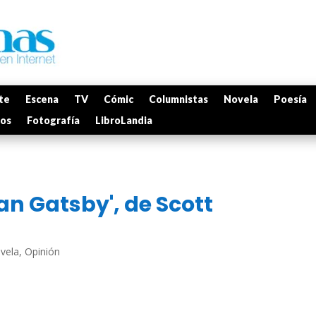
te
Escena
TV
Cómic
Columnistas
Novela
Poesía
mos
Fotografía
LibroLandia
ran Gatsby', de Scott
vela
,
Opinión