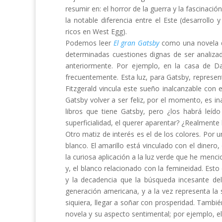
resumir en: el horror de la guerra y la fascinación
la notable diferencia entre el Este (desarrollo
ricos en West Egg).
Podemos leer
El gran Gatsby
como una novela d
determinadas cuestiones dignas de ser analizad
anteriormente. Por ejemplo, en la casa de D
frecuentemente. Esta luz, para Gatsby, represen
Fitzgerald vincula este sueño inalcanzable con 
Gatsby volver a ser feliz, por el momento, es i
libros que tiene Gatsby, pero ¿los habrá leíd
superficialidad, el querer aparentar? ¿Realmente
Otro matiz de interés es el de los colores. Por u
blanco. El amarillo está vinculado con el dinero,
la curiosa aplicación a la luz verde que he menci
y, el blanco relacionado con la femineidad. Esto 
y la decadencia que la búsqueda incesante del
generación americana, y a la vez representa la 
siquiera, llegar a soñar con prosperidad. Tamb
novela y su aspecto sentimental; por ejemplo, 