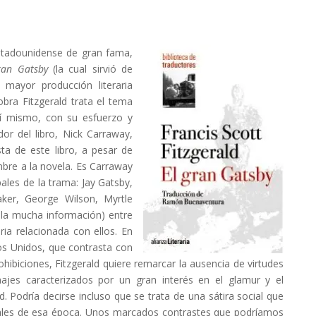
stadounidense de gran fama,
ran Gatsby
(la cual sirvió de
 mayor producción literaria
bra Fitzgerald trata el tema
í mismo, con su esfuerzo y
dor del libro, Nick Carraway,
ta de este libro, a pesar de
bre a la novela. Es Carraway
ales de la trama: Jay Gatsby,
er, George Wilson, Myrtle
la mucha información) entre
oria relacionada con ellos. En
s Unidos, que contrasta con
hibiciones, Fitzgerald quiere remarcar la ausencia de virtudes
ajes caracterizados por un gran interés en el glamur y el
d. Podría decirse incluso que se trata de una sátira social que
ciales de esa época. Unos marcados contrastes que podríamos