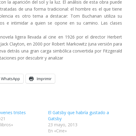
on la aparición del sol y la luz. El análisis de esta obra puede
 tratadas de una forma tradicional: el hombre es el que tiene
iolencia es otro tema a destacar: Tom Buchanan utiliza su
eos e intimidar a quien se opone en su camino. Las clases
vela ligera llevada al cine en 1926 por el director Herbert
 Jack Clayton, en 2000 por Robert Markowitz (una versión para
eva detrás una gran carga simbólica convertida por Fitzgerald
aciones por descubrir y analizar
WhatsApp
Imprimir
venes tristes
El Gatsby que habría gustado a
021
Gatsby
 libros»
23 mayo, 2013
En «Cine»