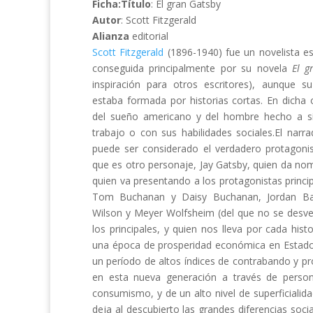
Ficha:
Título
: El gran Gatsby
Autor
: Scott Fitzgerald
Alianza
editorial
Scott Fitzgerald
(1896-1940) fue un novelista e
conseguida principalmente por su novela
El g
inspiración para otros escritores), aunque su
estaba formada por historias cortas. En dicha o
del sueño americano y del hombre hecho a s
trabajo o con sus habilidades sociales.El narra
puede ser considerado el verdadero protagonis
que es otro personaje, Jay Gatsby, quien da nom
quien va presentando a los protagonistas princip
Tom Buchanan y Daisy Buchanan, Jordan Bak
Wilson y Meyer Wolfsheim (del que no se desve
los principales, y quien nos lleva por cada hist
una época de prosperidad económica en Estado
un período de altos índices de contrabando y pro
en esta nueva generación a través de person
consumismo, y de un alto nivel de superficialida
deja al descubierto las grandes diferencias so