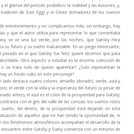
 y el glamur del periodo posbélico; la realidad y las ilusiones; y,
 y tradición de East Egg) y el Oeste (inmadurez de los nuevos
e entretenimiento y no complicarnos más; sin embargo, hay
as y que el autor utiliza para representar lo que comentaba
aisy se ve una luz verde, por las noches, que Gatsby mira
ta su futuro y su sueño inalcanzable. En un juego interesante,
el pasado en el que Gatsby fue feliz; quiere decirnos que para
nabordable. Otro aspecto a estudiar es la enorme colección de
o o se trata solo de querer aparentar? ¿Solo representan la
 hay un fondo culto en este personaje?
n lado destaca cuatro colores: amarillo (dorado), verde, azul y
 oro; el verde con la vida y la esperanza del futuro (a pesar de
onado antes); el azul es el color de la prosperidad para Gatsby;
contrasta con el gris del valle de las cenizas: los sueños rotos
 sueño, del dinero, de la prosperidad está dejando en esta
situación de aquellos que no han tenido la oportunidad de, ni
ién los fenómenos atmosféricos acompañan el desarrollo de la
el encuentro entre Gatsby y Daisy comienza con un entorno de